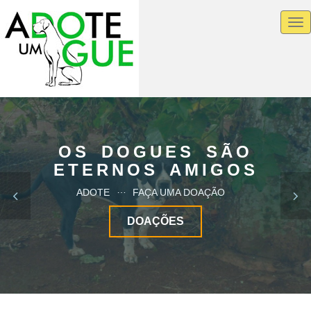
To
nav
OS DOGUES SÃO
ETERNOS AMIGOS
ADOTE
FAÇA UMA DOAÇÃO


DOAÇÕES