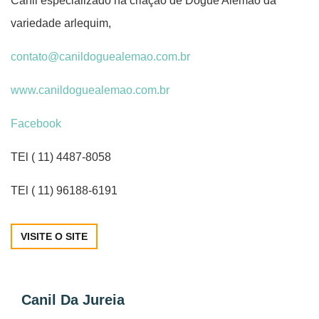
Canil especializado na criação de Dogue Alemão da
variedade arlequim,
contato@canildoguealemao.com.br
www.canildoguealemao.com.br
Facebook
TEl ( 11) 4487-8058
TEl ( 11) 96188-6191
VISITE O SITE
Canil Da Jureia